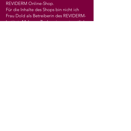
REVIDERM Online-Shop.
Für die Inhalte des Shops bin nicht ich
Frau Dold als Betreiberin des REVIDERM-
Instituts Make-up Zauberei verantwortlich.
Vielmehr wird der Online-Shop von der
REVIDERM AG betrieben, die für die
Inhalte des Online-Shops allein
verantwortlich ist."
REVIDERM Shop
haut & makeup Zauberei
Öttinger Str. 28
84307 Eggenfelden
Kundenservice
T:
08721/9579138