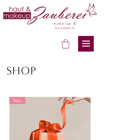
make-up &
kosmetik
Shop
Neu