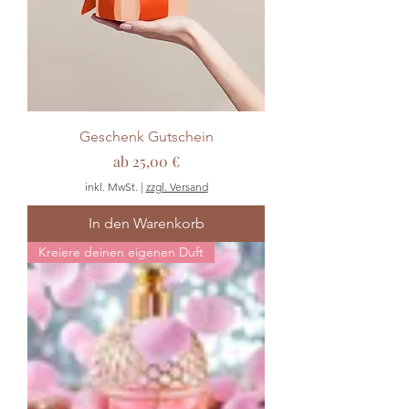
Geschenk Gutschein
Sale-Preis
ab
25,00 €
inkl. MwSt.
|
zzgl. Versand
In den Warenkorb
Kreiere deinen eigenen Duft