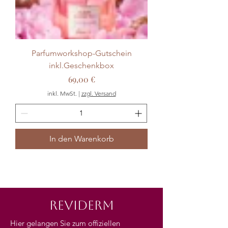
Parfumworkshop-Gutschein
inkl.Geschenkbox
Preis
69,00 €
inkl. MwSt.
|
zzgl. Versand
In den Warenkorb
REVIDERM
Hier gelangen Sie zum offiziellen