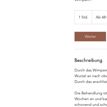
Ab
68
1 Std.
1
Ab 68 
Euro
S
t
d
Weiter
Beschreibung
Durch das Wimpernli
Wurzel an nach ob
Durch das anschlie
Die Behandlung ist 
Wochen an und kan
schonend und scha