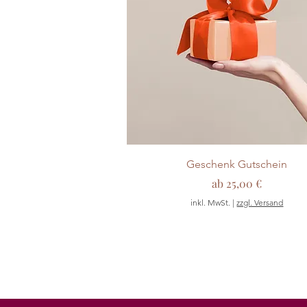
Geschenk Gutschein
Sale-Preis
ab
25,00 €
inkl. MwSt.
|
zzgl. Versand