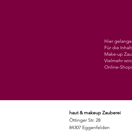
Hier gelange
Für die Inhal
Make-up Zaub
Vielmehr wir
Online-Shops 
haut & makeup Zauberei
Öttinger Str. 28
84307 Eggenfelden